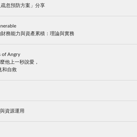
及疏忽預防方案」分享
lnerable
ce 弱勢家戶的財務能力與資產累積：理論與實務
of Angry
做？為什麼他上一秒說愛，
兆和自救
作與資源運用