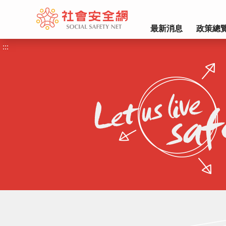
:::
最新消息
政策總
:::