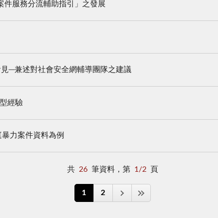
案件服務分流輔助指引」之發展
看見─兼述對社會安全網輔導團隊之建議
轉型經驗
庭暴力案件資料為例
共
26
筆資料，第
1/2
頁
1
2